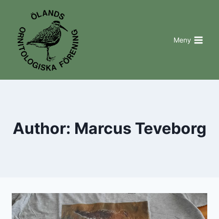
Skip
to
content
Meny
Author: Marcus Teveborg