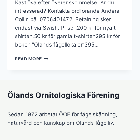
Kastlösa efter överenskommelse. Är du
intresserad? Kontakta ordförande Anders
Collin på 0706401472. Betalning sker
endast via Swish. Priser:200 kr för nya t-
shirten.50 kr för gamla t-shirten295 kr för
boken ”Ölands fågellokaler”395…
FÖRSÄLJNING
READ MORE
T-
SHIRTS
M.M.
Ölands Ornitologiska Förening
Sedan 1972 arbetar ÖOF för fågelskådning,
naturvård och kunskap om Ölands fågelliv.